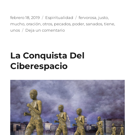
Publicado
Categorías
Etiquetas
febrero 18, 2019
Espiritualidad
fervorosa
,
justo
,
el
mucho
,
oración
,
otros
,
pecados
,
poder
,
sanados
,
tiene
,
en
unos
Deja un comentario
La
Oración
del
La Conquista Del
Justo
Ciberespacio