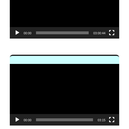
00:00
03:00:44
Reproductor
de
vídeo
00:00
03:15