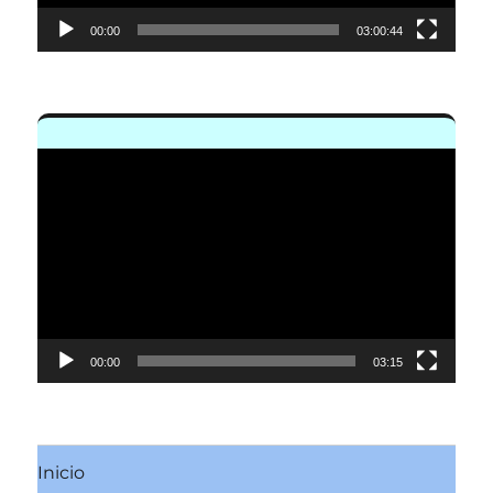
00:00
03:00:44
Reproductor
de
vídeo
00:00
03:15
Inicio