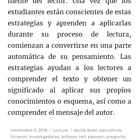
mente del lector. Una vez que los
estudiantes están conscientes de estas
estrategias y aprenden a aplicarlas
durante su proceso de lectura,
comienzan a convertirse en una parte
automática de su pensamiento. Las
estrategias ayudan a los lectores a
comprender el texto y obtener un
significado al aplicar sus propios
conocimientos o esquema, así como a
comprender el mensaje del autor.
Publicado
Categorías
Etiquetas
noviembre 9, 2018
Lectura
david
,
duke
,
educativos
,
el
hicieron
,
investigadores
,
lectores
,
nell
,
pearson
,
pregunta
,