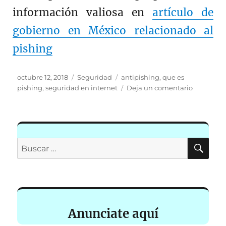
información valiosa en
artículo de
gobierno en México relacionado al
pishing
Publicado
Categorías
Etiquetas
octubre 12, 2018
Seguridad
antipishing
,
que es
el
en
pishing
,
seguridad en internet
Deja un comentario
Correo
Engañoso
BU
Buscar
por:
Anunciate aquí