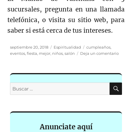
sucursales, pregunta en una llamada
telefónica, o visita su sitio web, para
saber si está cerca de tus intereses.
Publicado
Categorías
Etiquetas
septiembre 20, 2018
Espiritualidad
cumpleaños
,
el
en
eventos
,
fiesta
,
mejor
,
niños
,
salón
Deja un comentario
¿Fiest
en
salón
de
evento
BU
Buscar
o
por:
en
casa?
Anunciate aquí