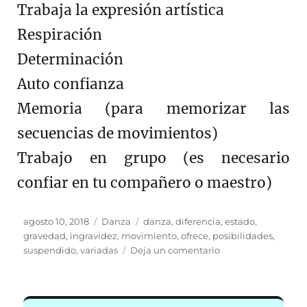
Trabaja la expresión artística
Respiración
Determinación
Auto confianza
Memoria (para memorizar las
secuencias de movimientos)
Trabajo en grupo (es necesario
confiar en tu compañero o maestro)
Publicado
Categorías
Etiquetas
agosto 10, 2018
Danza
danza
,
diferencia
,
estado
,
el
gravedad
,
ingravidez
,
movimiento
,
ofrece
,
posibilidades
,
en
suspendido
,
variadas
Deja un comentario
Danza
Aérea